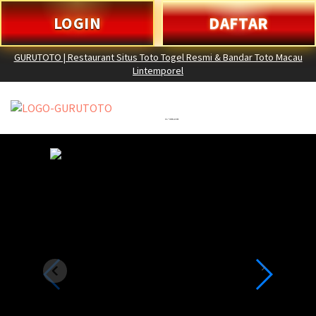
LOGIN
DAFTAR
GURUTOTO | Restaurant Situs Toto Togel Resmi & Bandar Toto Macau
Lintemporel