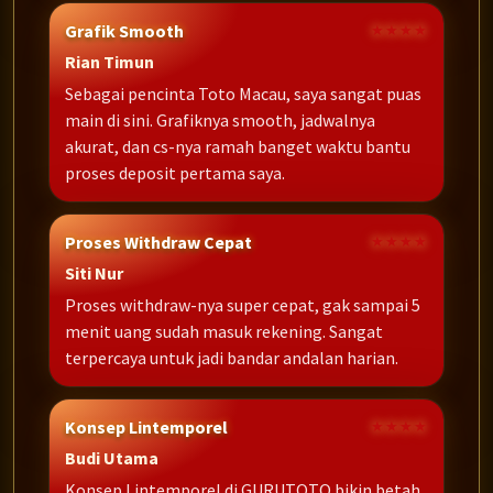
Grafik Smooth
★★★★
Rian Timun
Sebagai pencinta Toto Macau, saya sangat puas
main di sini. Grafiknya smooth, jadwalnya
akurat, dan cs-nya ramah banget waktu bantu
proses deposit pertama saya.
Proses Withdraw Cepat
★★★★
Siti Nur
Proses withdraw-nya super cepat, gak sampai 5
menit uang sudah masuk rekening. Sangat
terpercaya untuk jadi bandar andalan harian.
Konsep Lintemporel
★★★★
Budi Utama
Konsep Lintemporel di GURUTOTO bikin betah.