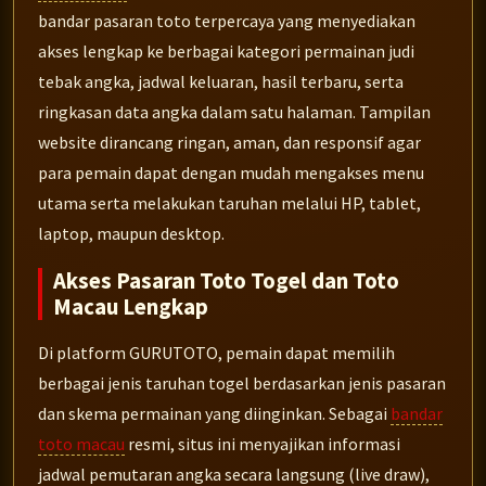
bandar pasaran toto terpercaya yang menyediakan
akses lengkap ke berbagai kategori permainan judi
tebak angka, jadwal keluaran, hasil terbaru, serta
ringkasan data angka dalam satu halaman. Tampilan
website dirancang ringan, aman, dan responsif agar
para pemain dapat dengan mudah mengakses menu
utama serta melakukan taruhan melalui HP, tablet,
laptop, maupun desktop.
Akses Pasaran Toto Togel dan Toto
Macau Lengkap
Di platform GURUTOTO, pemain dapat memilih
berbagai jenis taruhan togel berdasarkan jenis pasaran
dan skema permainan yang diinginkan. Sebagai
bandar
toto macau
resmi, situs ini menyajikan informasi
jadwal pemutaran angka secara langsung (live draw),