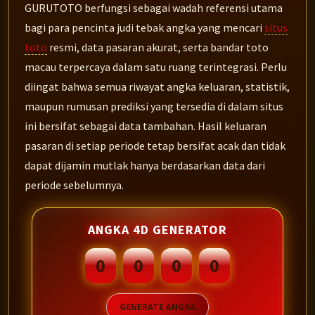
GURUTOTO berfungsi sebagai wadah referensi utama
bagi para pencinta judi tebak angka yang mencari
situs
toto
resmi, data pasaran akurat, serta bandar toto
macau terpercaya dalam satu ruang terintegrasi. Perlu
diingat bahwa semua riwayat angka keluaran, statistik,
maupun rumusan prediksi yang tersedia di dalam situs
ini bersifat sebagai data tambahan. Hasil keluaran
pasaran di setiap periode tetap bersifat acak dan tidak
dapat dijamin mutlak hanya berdasarkan data dari
periode sebelumnya.
ANGKA 4D GENERATOR
0
0
0
0
GENERATE ANGKA