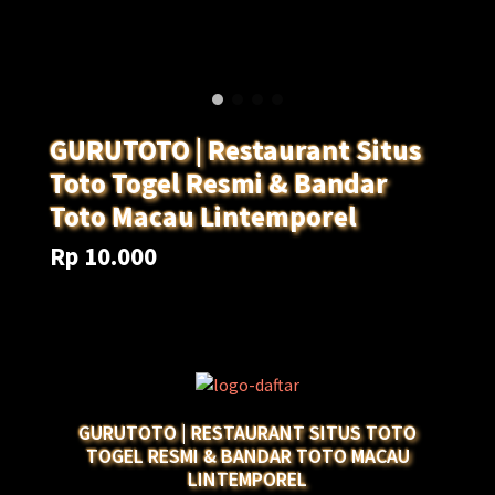
GURUTOTO | Restaurant Situs
Toto Togel Resmi & Bandar
Toto Macau Lintemporel
Rp 10.000
Translation
Translation
Rp 100.000
missing:
missing:
en.products.general.regular_price
en.products.general.sale_price
GURUTOTO | RESTAURANT SITUS TOTO
TOGEL RESMI & BANDAR TOTO MACAU
LINTEMPOREL