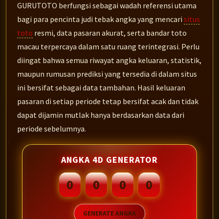
GURUTOTO berfungsi sebagai wadah referensi utama
bagi para pencinta judi tebak angka yang mencari
situs
toto
resmi, data pasaran akurat, serta bandar toto
macau terpercaya dalam satu ruang terintegrasi. Perlu
diingat bahwa semua riwayat angka keluaran, statistik,
maupun rumusan prediksi yang tersedia di dalam situs
ini bersifat sebagai data tambahan. Hasil keluaran
pasaran di setiap periode tetap bersifat acak dan tidak
dapat dijamin mutlak hanya berdasarkan data dari
periode sebelumnya.
ANGKA 4D GENERATOR
0
0
0
0
GENERATE ANGKA