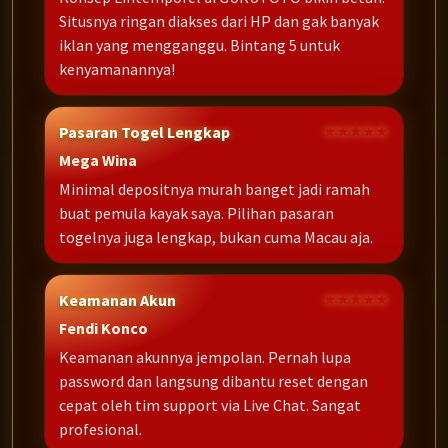
Situsnya ringan diakses dari HP dan gak banyak
iklan yang mengganggu. Bintang 5 untuk
kenyamanannya!
Pasaran Togel Lengkap
★★★★★
Mega Wina
Minimal depositnya murah banget jadi ramah
buat pemula kayak saya. Pilihan pasaran
togelnya juga lengkap, bukan cuma Macau aja.
Keamanan Akun
★★★★★
Fendi Konco
Keamanan akunnya jempolan. Pernah lupa
password dan langsung dibantu reset dengan
cepat oleh tim support via Live Chat. Sangat
profesional.