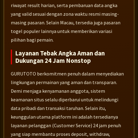
riwayat result harian, serta pembaruan data angka
yang valid sesuai dengan zona waktu resmi masing-
masing pasaran. Selain Macau, tersedia juga pasaran
togel populer lainnya untuk memberikan variasi
pilihan bagi pemain.
Layanan Tebak Angka Aman dan
Dukungan 24 Jam Nonstop
GURUTOTO berkomitmen penuh dalam menyediakan
lingkungan permainan yang aman dan transparan.
Demi menjaga kenyamanan anggota, sistem
keamanan situs selalu diperbarui untuk melindungi
data pribadi dan transaksi taruhan. Selain itu,
keunggulan utama platform ini adalah tersedianya
layanan pelanggan (Customer Service) 24 jam penuh
yang siap membantu proses deposit, withdraw,