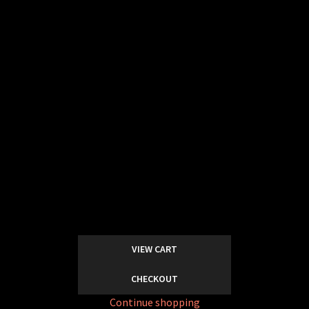
/RW.002, Kelurahan Karet,
Kecamatan Palang merah, Kota
Jakarta barat, Daerah Khusus
Ibukota Jakarta 10221,
Indonesia
recipient phone number
(+62)
856-9671-0206
PROVINCE
Jakarta
postal code
10220
add-ons (0)
VIEW CART
CHECKOUT
Continue shopping