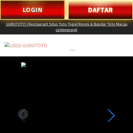
LOGIN
DAFTAR
GURUTOTO | Restaurant Situs Toto Togel Resmi & Bandar Toto Macau
Lintemporel