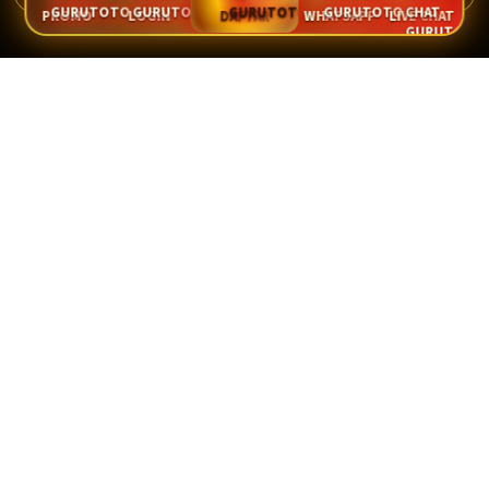
PROMO
LOGIN
DAFTAR
WHATSAPP
LIVE CHAT