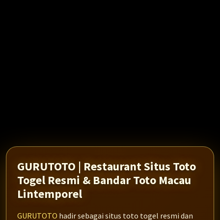
GURUTOTO Merupakan situs toto togel Resmi &
bandar toto macau Lintemporel terpercaya. Nikmati
sensasi tebak angka aman dengan layanan 24 jam
penuh.
Show More →
GURUTOTO | Restaurant Situs Toto
Togel Resmi & Bandar Toto Macau
Lintemporel
GURUTOTO
hadir sebagai situs toto togel resmi dan